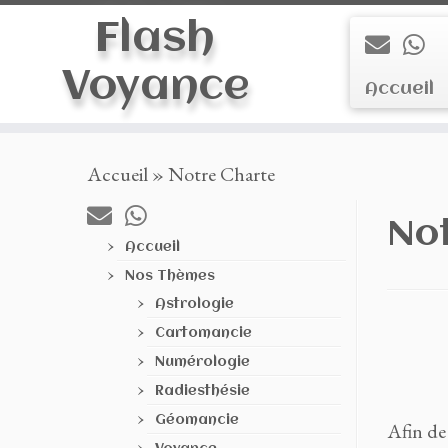
Flash
Voyance
Accueil
Skip
Accueil
»
Notre Charte
to
content
No
Accueil
Nos Thèmes
Astrologie
Cartomancie
Numérologie
Radiesthésie
Géomancie
Afin de 