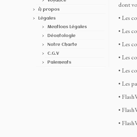
Voyance
dont voi
À propos
• Les c
Légales
Mentions Légales
• Les co
Déontologie
• Les co
Notre Charte
C.G.V
• Les co
Paiements
• Les co
• Les pa
• FlashV
• Flash
• Flash