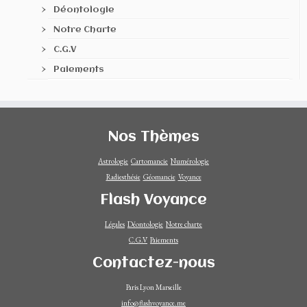
Déontologie
Notre Charte
C.G.V
Paiements
Nos Thèmes
Astrologie
Cartomancie
Numérologie
Radiesthésie
Géomancie
Voyance
Flash Voyance
Légales
Déontologie
Notre charte
C.G.V
Paiements
Contactez-nous
Paris Lyon Marseille
info@flashvoyance.me